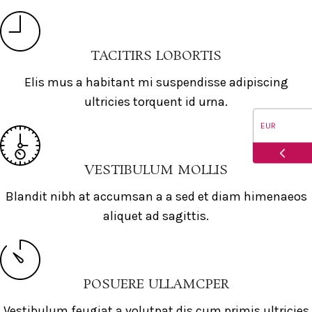
TACITIRS LOBORTIS
Elis mus a habitant mi suspendisse adipiscing
ultricies torquent id urna.
EUR
USD
VESTIBULUM MOLLIS
Blandit nibh at accumsan a a sed et diam himenaeos
CAD
aliquet ad sagittis.
AUD
POSUERE ULLAMCPER
Vestibulum feugiat a volutpat dis cum primis ultricies