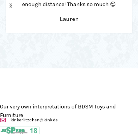
Beautiful made & already such an
essential part of playtime!
Kenda
Our very own interpretations of BDSM Toys and
Furniture
kinkerlitzchen@k1nk.de