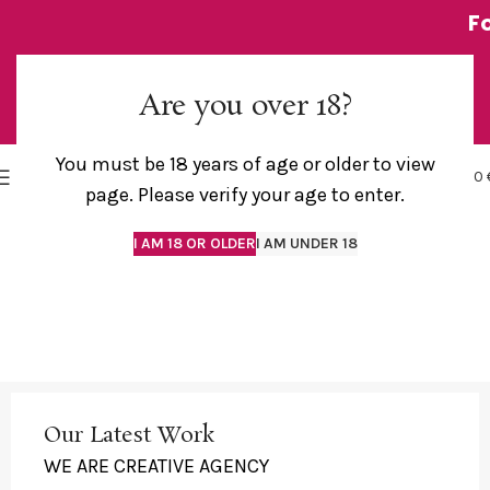
F
Are you over 18?
You must be 18 years of age or older to view
0
MENU
0,00
page. Please verify your age to enter.
I AM 18 OR OLDER
I AM UNDER 18
Our Latest Work
WE ARE CREATIVE AGENCY